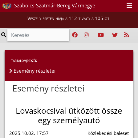
Szabolcs-Szatmár-Bereg Vármegye
Veszély esetén hívja a 112-t vagy a 105-öt!
Esemény részletei
Tartalomjegyzék
Esemény részletei
Esemény részletei
Lovaskocsival ütközött össze
egy személyautó
2025.10.02. 17:57
Közlekedési baleset