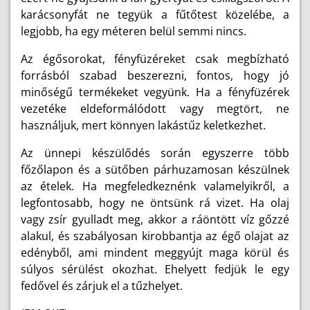
karácsonyfát ne tegyük a fűtőtest közelébe, a
legjobb, ha egy méteren belül semmi nincs.
Az égősorokat, fényfüzéreket csak megbízható
forrásból szabad beszerezni, fontos, hogy jó
minőségű termékeket vegyünk. Ha a fényfüzérek
vezetéke eldeformálódott vagy megtört, ne
használjuk, mert könnyen lakástűz keletkezhet.
Az ünnepi készülődés során egyszerre több
főzőlapon és a sütőben párhuzamosan készülnek
az ételek. Ha megfeledkeznénk valamelyikről, a
legfontosabb, hogy ne öntsünk rá vizet. Ha olaj
vagy zsír gyulladt meg, akkor a ráöntött víz gőzzé
alakul, és szabályosan kirobbantja az égő olajat az
edényből, ami mindent meggyújt maga körül és
súlyos sérülést okozhat. Ehelyett fedjük le egy
fedővel és zárjuk el a tűzhelyet.