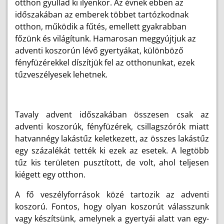
otthon gyullad ki ilyenkor. Az évnek ebben az
időszakában az emberek többet tartózkodnak
otthon, működik a fűtés, emellett gyakrabban
főzünk és világítunk. Hamarosan meggyújtjuk az
adventi koszorún lévő gyertyákat, különböző
fényfüzérekkel díszítjük fel az otthonunkat, ezek
tűzveszélyesek lehetnek.
Tavaly advent időszakában összesen
csak az
adventi koszorúk, fényfüzérek, csillagszórók miatt
hatvannégy lakástűz keletkezett, az összes lakástűz
egy százalékát tették ki ezek az esetek. A legtöbb
tűz kis területen pusztított, de volt, ahol teljesen
kiégett egy otthon.
A fő veszélyforrások közé tartozik az adventi
koszorú. Fontos, hogy olyan koszorút válasszunk
vagy készítsünk, amelynek a gyertyái alatt van egy-