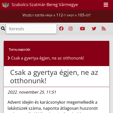
Szabolcs-Szatmár-Bereg Vármegye
Veszély esetén hívja a 112-t vagy a 105-öt!
Híreink
>
Hírek
Tartalomjegyzék
Csak a gyertya égjen, ne az otthonunk!
Csak a gyertya égjen, ne az
otthonunk!
2022. november 25. 11:51
Advent idején és karácsonykor megemelkedik a
lakástüzek száma, naponta átlagosan huszonöt