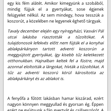
egy kis fém alátét. Amikor kimegyünk a szobából,
mindig fújjuk el a gyertyákat, sose égjenek
felügyelet nélkül. Az sem mindegy, hova tesszük a
koszorút, a közelében ne legyenek éghető tárgyak.
Tavaly december elején egy nyíregyházi, Vasvári Pál
utcai lakásba riasztották a tűzoltókat. A
tulajdonosok lefekvés előtt nem fújták el a konyhai
ablakpárkányon tartott adventi koszorún a
meggyújtott gyertyákat, így kisebb tűz keletkezett
otthonukban. Hajnalban keltek fel a füstre, majd
azonnal eloltották a lángokat, hívták a tűzoltókat. A
tűz az adventi koszorú körül károsította az
ablakpárkányt és az ablakot is.
A fenyőfa a fűtött lakásban hamar kiszárad, ezért
nagyon könnyen meggyullad és gyorsan ég. Éppen
ezért ne gyújtsunk a fán gyertyát és csillagszórót. A