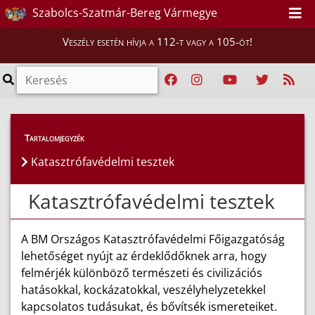
Szabolcs-Szatmár-Bereg Vármegye
Veszély esetén hívja a 112-t vagy a 105-öt!
Lakosság
>
Katasztrófavédelmi tesztek
Tartalomjegyzék
Katasztrófavédelmi tesztek
Katasztrófavédelmi tesztek
A BM Országos Katasztrófavédelmi Főigazgatóság
lehetőséget nyújt az érdeklődőknek arra, hogy
felmérjék különböző természeti és civilizációs
hatásokkal, kockázatokkal, veszélyhelyzetekkel
kapcsolatos tudásukat, és bővítsék ismereteiket.