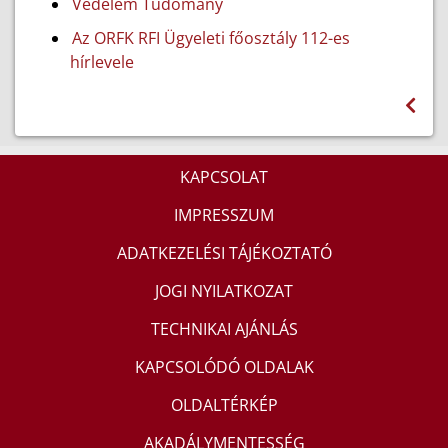
Védelem Tudomány
Az ORFK RFI Ügyeleti főosztály 112-es
hírlevele
KAPCSOLAT
IMPRESSZUM
ADATKEZELÉSI TÁJÉKOZTATÓ
JOGI NYILATKOZAT
TECHNIKAI AJÁNLÁS
KAPCSOLÓDÓ OLDALAK
OLDALTÉRKÉP
AKADÁLYMENTESSÉG