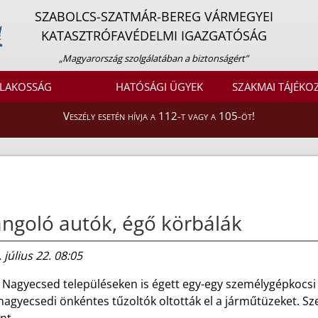
SZABOLCS-SZATMÁR-BEREG VÁRMEGYEI
KATASZTRÓFAVÉDELMI IGAZGATÓSÁG
„Magyarország szolgálatában a biztonságért”
LAKOSSÁG
HATÓSÁGI ÜGYEK
SZAKMAI TÁJÉKO
Veszély esetén hívja a 112-t vagy a 105-öt!
ngoló autók, égő körbálák
 július 22. 08:05
és Nagyecsed településeken is égett egy-egy személygépkoc
nagyecsedi önkéntes tűzoltók oltották el a járműtüzeket. Sz