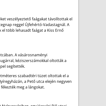
et veszélyeztető faágakat távolítottak el
 tegnap reggel Újfehértó-Vadastagnál. A
el több lehasadt faágat a Kiss Ernő
 utcában. A vásárosnaményi
ugárral, kéziszerszámokkal oltották a
pel segítették.
tméteres szabadtéri tüzet oltottak el a
Nyíregyházán, a Pető utca elején negyven
 fékezték meg a lángokat.