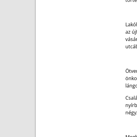
törté
Lakóh
az új
vásá
utcáb
Ötve
önko
láng
Csalá
nyír
négyz