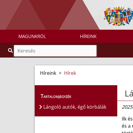
MAGUNKRÓL
HÍREINK
Híreink
>
Hírek
Lá
Tartalomjegyzék
Lángoló autók, égő körbálák
2025.
Ilk 
és a 