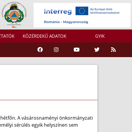
ZTATÓK
KÖZÉRDEKŰ ADATOK
GYIK
si hétfőn. A vásárosnaményi önkormányzati
emélyi sérülés egyik helyszínen sem