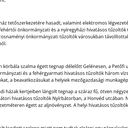
nt.
áz tetőszerkezetére hasadt, valamint elektromos légvezeték
fehértói önkormányzati és a nyíregyházi hivatásos tűzoltók
rosnaményi önkormányzati tűzoltók városukban távolítottak 
ól.
n körbála szalma égett tegnap délelőtt Gelénesen, a Petőfi
rmányzati és a fehérgyarmati hivatásos tűzoltók három vízs
okat, a beavatkozásukat a helyiek mezőgazdasági munkagép
di házak kertjeiben lángolt tegnap a száraz fű, ötven négyze
bátori hivatásos tűzoltók Nyírbátorban, a Honvéd utcában. 
etméteren égett az aljnövényzet. A helyi hivatásos tűzoltók