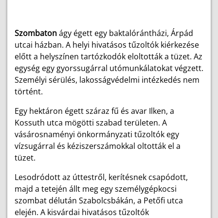
Szombaton
ágy égett egy baktalórántházi, Árpád
utcai házban. A helyi hivatásos tűzoltók kiérkezése
előtt a helyszínen tartózkodók eloltották a tüzet. Az
egység egy gyorssugárral utómunkálatokat végzett.
Személyi sérülés, lakosságvédelmi intézkedés nem
történt.
Egy hektáron égett száraz fű és avar Ilken, a
Kossuth utca mögötti szabad területen. A
vásárosnaményi önkormányzati tűzoltók egy
vízsugárral és kéziszerszámokkal oltották el a
tüzet.
Lesodródott az úttestről, kerítésnek csapódott,
majd a tetején állt meg egy személygépkocsi
szombat délután Szabolcsbákán, a Petőfi utca
elején. A kisvárdai hivatásos tűzoltók