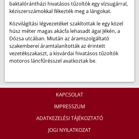
baktalórántházi hivatásos tűzoltók egy vízsugárral,
kéziszerszámokkal fékezték meg a lángokat.
Közvilágítási légvezetéket szakítottak le egy közel
húsz méter magas akácfa lehasadt ágai Jékén, a
Dózsa utcában. Miután az áramszolgáltató
szakemberei áramtalanították az érintett
vezetékszakaszt, a kisvárdai hivatásos tűzoltók
motoros láncfűrésszel avatkoztak be.
KAPCSOLAT
IMPRESSZUM
ADATKEZELÉSI TÁJÉKOZTATÓ
JOGI NYILATKOZAT