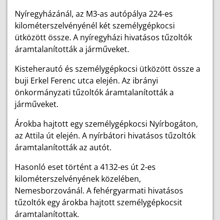
Nyíregyházánál, az M3-as autópálya 224-es
kilométerszelvényénél két személygépkocsi
ütközött össze. A nyíregyházi hivatásos tűzoltók
áramtalanították a járműveket.
Kisteherautó és személygépkocsi ütközött össze a
buji Erkel Ferenc utca elején. Az ibrányi
önkormányzati tűzoltók áramtalanították a
járműveket.
Árokba hajtott egy személygépkocsi Nyírbogáton,
az Attila út elején. A nyírbátori hivatásos tűzoltók
áramtalanították az autót.
Hasonló eset történt a 4132-es út 2-es
kilométerszelvényének közelében,
Nemesborzovánál. A fehérgyarmati hivatásos
tűzoltók egy árokba hajtott személygépkocsit
áramtalanítottak.