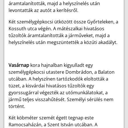
áramtalanították, majd a helyszínelés után
levontatták az autót a kerítésről.
Két személygépkocsi ütközött össze Győrteleken, a
Kossuth utca végén. A mátészalkai hivatásos
tűzoltók áramtalanították a járműveket, majd a
helyszínelés után megszüntették a közúti akadályt.
Vasárnap
kora hajnalban kigyulladt egy
személygépkocsi utastere Dombrádon, a Balaton
utcában. A helyszínen tartózkodók eloltották a
tüzet, a kisvárdai hivatásos tűzoltók egy
gyorssugárral végezték az utómunkálatokat, a
jármű teljes visszahűtését. Személyi sérülés nem
történt.
Két köbméter szemét égett tegnap este
Ramocsaházán, a Szent István utcában. A