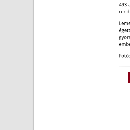
493-a
rendő
Lemez
égett
gyors
embe
Fotó: