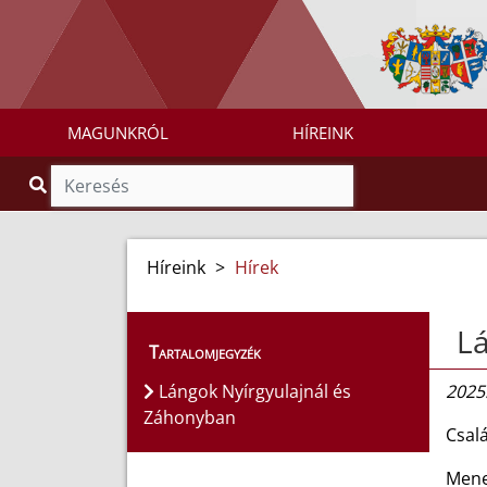
MAGUNKRÓL
HÍREINK
Híreink
>
Hírek
Lá
Tartalomjegyzék
Lángok Nyírgyulajnál és
2025.
Záhonyban
Csalá
Menet