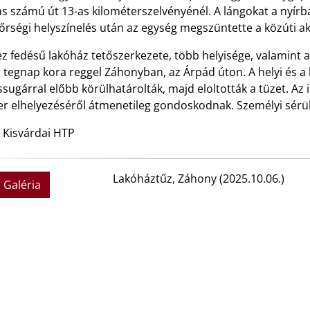
s számú út 13-as kilométerszelvényénél. A lángokat a nyírbát
rségi helyszínelés után az egység megszüntette a közúti ak
 fedésű lakóház tetőszerkezete, több helyisége, valamint a
 tegnap kora reggel Záhonyban, az Árpád úton. A helyi és a 
sugárral előbb körülhatárolták, majd eloltották a tüzet. Az i
r elhelyezéséről átmenetileg gondoskodnak. Személyi sérü
 Kisvárdai HTP
Lakóháztűz, Záhony (2025.10.06.)
Galéria