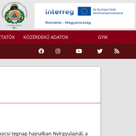
ZTATÓK
KÖZÉRDEKŰ ADATOK
GYIK
ocsi tegnap hajnalban Nyírgyulajnál, a