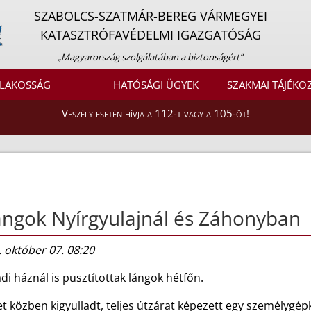
SZABOLCS-SZATMÁR-BEREG VÁRMEGYEI
KATASZTRÓFAVÉDELMI IGAZGATÓSÁG
„Magyarország szolgálatában a biztonságért”
LAKOSSÁG
HATÓSÁGI ÜGYEK
SZAKMAI TÁJÉKO
Veszély esetén hívja a 112-t vagy a 105-öt!
ngok Nyírgyulajnál és Záhonyban
 október 07. 08:20
di háznál is pusztítottak lángok hétfőn.
 közben kigyulladt, teljes útzárat képezett egy személygépk