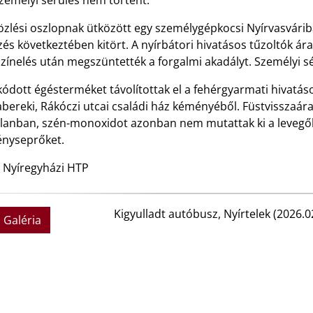
zemélyi sérülés nem történt.
özlési oszlopnak ütközött egy személygépkocsi Nyírvasvárib
és következtében kitört. A nyírbátori hivatásos tűzoltók ár
zínelés után megszüntették a forgalmi akadályt. Személyi s
ódott égésterméket távolítottak el a fehérgyarmati hivatás
abereki, Rákóczi utcai családi ház kéményéből. Füstvisszaára
tlanban, szén-monoxidot azonban nem mutattak ki a levegőbe
nyseprőket.
: Nyíregyházi HTP
Kigyulladt autóbusz, Nyírtelek (2026.0
Galéria