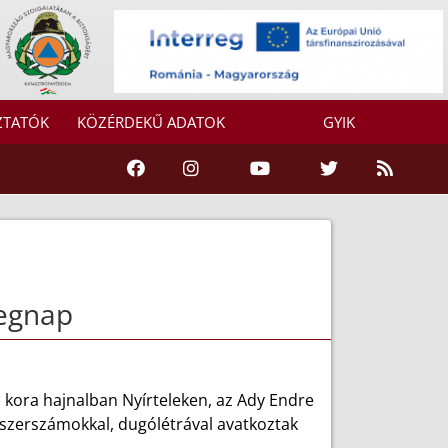
ZTATÓK
KÖZÉRDEKŰ ADATOK
GYIK
tegnap
p kora hajnalban Nyírteleken, az Ady Endre
ziszerszámokkal, dugólétrával avatkoztak