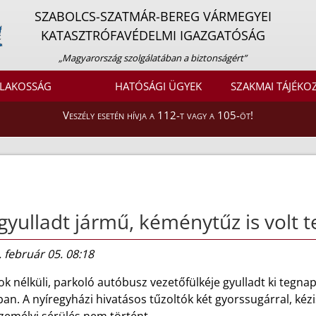
SZABOLCS-SZATMÁR-BEREG VÁRMEGYEI
KATASZTRÓFAVÉDELMI IGAZGATÓSÁG
„Magyarország szolgálatában a biztonságért”
LAKOSSÁG
HATÓSÁGI ÜGYEK
SZAKMAI TÁJÉKO
Veszély esetén hívja a 112-t vagy a 105-öt!
gyulladt jármű, kéménytűz is volt 
 február 05. 08:18
k nélküli, parkoló autóbusz vezetőfülkéje gyulladt ki tegna
an. A nyíregyházi hivatásos tűzoltók két gyorssugárral, ké