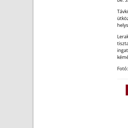
be. S
Távk
ütköz
helys
Lerak
tiszt
inga
kémé
Fotó