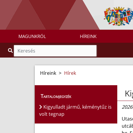
MAGUNKRÓL
HÍREINK
Híreink
>
Hírek
Ki
Tartalomjegyzék
Kigyulladt jármű, kéménytűz is
2026.
volt tegnap
Utaso
utcáb