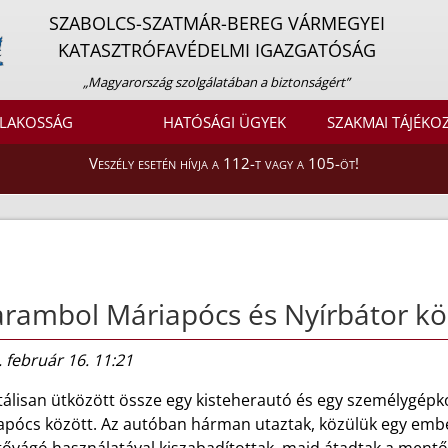
SZABOLCS-SZATMÁR-BEREG VÁRMEGYEI
KATASZTRÓFAVÉDELMI IGAZGATÓSÁG
„Magyarország szolgálatában a biztonságért”
LAKOSSÁG
HATÓSÁGI ÜGYEK
SZAKMAI TÁJÉKO
Veszély esetén hívja a 112-t vagy a 105-öt!
rambol Máriapócs és Nyírbátor kö
 február 16. 11:21
tálisan ütközött össze egy kisteherautó és egy személygépk
apócs között. Az autóban hárman utaztak, közülük egy ember