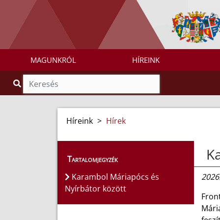
MAGUNKRÓL
HÍREINK
Híreink
>
Hírek
Ka
Tartalomjegyzék
Karambol Máriapócs és
2026.
Nyírbátor között
Fron
Mári