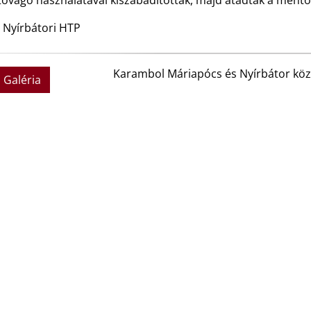
ítővágó használatával kiszabadítottak, majd átadtak a mentő
 Nyírbátori HTP
Karambol Máriapócs és Nyírbátor közö
Galéria