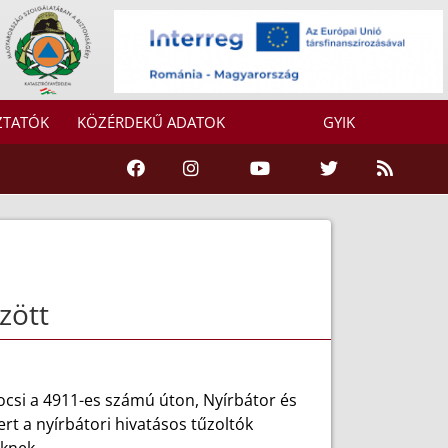
ZTATÓK
KÖZÉRDEKŰ ADATOK
GYIK
zött
ocsi a 4911-es számú úton, Nyírbátor és
t a nyírbátori hivatásos tűzoltók