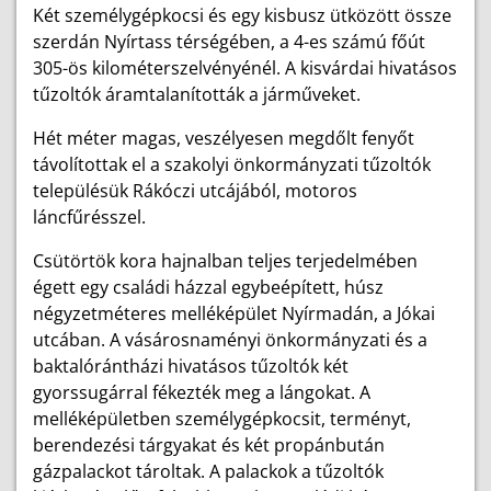
Két személygépkocsi és egy kisbusz ütközött össze
szerdán Nyírtass térségében, a 4-es számú főút
305-ös kilométerszelvényénél. A kisvárdai hivatásos
tűzoltók áramtalanították a járműveket.
Hét méter magas, veszélyesen megdőlt fenyőt
távolítottak el a szakolyi önkormányzati tűzoltók
településük Rákóczi utcájából, motoros
láncfűrésszel.
Csütörtök kora hajnalban teljes terjedelmében
égett egy családi házzal egybeépített, húsz
négyzetméteres melléképület Nyírmadán, a Jókai
utcában. A vásárosnaményi önkormányzati és a
baktalórántházi hivatásos tűzoltók két
gyorssugárral fékezték meg a lángokat. A
melléképületben személygépkocsit, terményt,
berendezési tárgyakat és két propánbután
gázpalackot tároltak. A palackok a tűzoltók