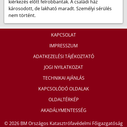
kiérkezés előtt felrobbantak. A családi ház
károsodott, de lakható maradt. Személyi sérülés
nem történt.
KAPCSOLAT
IMPRESSZUM
ADATKEZELÉSI TÁJÉKOZTATÓ
JOGI NYILATKOZAT
TECHNIKAI AJÁNLÁS
KAPCSOLÓDÓ OLDALAK
OLDALTÉRKÉP
AKADÁLYMENTESSÉG
© 2026 BM Országos Katasztrófavédelmi Főigazgatóság