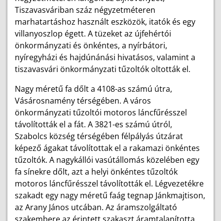
Tiszavasváriban száz négyzetméteren
marhatartáshoz használt eszközök, itatók és egy
villanyoszlop égett. A tüzeket az újfehértói
önkormányzati és önkéntes, a nyírbátori,
nyíregyházi és hajdúnánási hivatásos, valamint a
tiszavasvári önkormányzati tűzoltók oltották el.
Nagy méretű fa dőlt a 4108-as számú útra,
Vásárosnamény térségében. A város
önkormányzati tűzoltói motoros láncfűrésszel
távolították el a fát. A 3821-es számú útról,
Szabolcs község térségében félpályás útzárat
képező ágakat távolítottak el a rakamazi önkéntes
tűzoltók. A nagykállói vasútállomás közelében egy
fa sínekre dőlt, azt a helyi önkéntes tűzoltók
motoros láncfűrésszel távolították el. Légvezetékre
szakadt egy nagy méretű faág tegnap Jánkmajtison,
az Arany János utcában. Az áramszolgáltató
szakembere az érintett szakaszt áramtalanította,