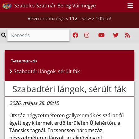
Szabolcs-Szatmár-Bereg Vármegye
Veszély esetén hívja a 112-t vagy a 105-öt!
Híreink
>
Hírek
Tartalomjegyzék
Szabadtéri lángok, sérült fák
Szabadtéri lángok, sérült fák
2026. május 28. 09:15
Ötszáz négyzetméteren gallycsomók és száraz fű
égett egy kitermelt erdő területén Újfehértón, a
Táncsics tagnál. Encsencsen háromszáz
négyzetméteren lángolt az aljnövényzet,