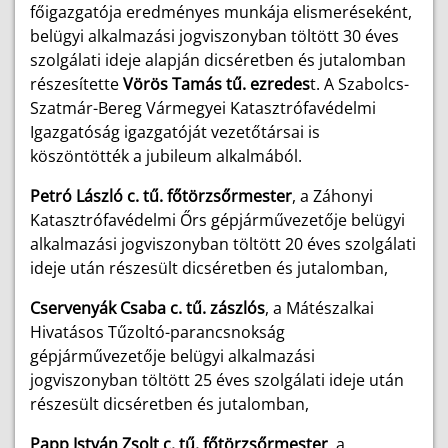
főigazgatója eredményes munkája elismeréseként,
belügyi alkalmazási jogviszonyban töltött 30 éves
szolgálati ideje alapján dicséretben és jutalomban
részesítette
Vörös Tamás tű. ezredes
t. A Szabolcs-
Szatmár-Bereg Vármegyei Katasztrófavédelmi
Igazgatóság igazgatóját vezetőtársai is
köszöntötték a jubileum alkalmából.
Petró László c. tű. főtörzsőrmester
, a Záhonyi
Katasztrófavédelmi Őrs gépjárművezetője belügyi
alkalmazási jogviszonyban töltött 20 éves szolgálati
ideje után részesült dicséretben és jutalomban,
Cservenyák Csaba c. tű. zászlós
, a Mátészalkai
Hivatásos Tűzoltó-parancsnokság
gépjárművezetője belügyi alkalmazási
jogviszonyban töltött 25 éves szolgálati ideje után
részesült dicséretben és jutalomban,
Papp István Zsolt c. tű. főtörzsőrmester
, a