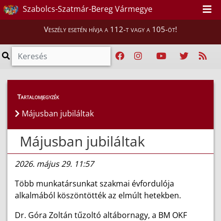
Szabolcs-Szatmár-Bereg Vármegye
Veszély esetén hívja a 112-t vagy a 105-öt!
Híreink
>
Hírek
Tartalomjegyzék
Májusban jubiláltak
Májusban jubiláltak
2026. május 29. 11:57
Több munkatársunkat szakmai évfordulója
alkalmából köszöntötték az elmúlt hetekben.
Dr. Góra Zoltán tűzoltó altábornagy, a BM OKF