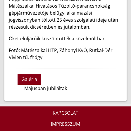
Mátészalkai Hivatásos Tűzoltó-parancsnokság
gépjárművezetője belügyi alkalmazási
jogviszonyban töltött 25 éves szolgálati ideje után
részesült dicséretben és jutalomban.
Őket elöljáróik köszöntötték a közelmúltban.
Fotó: Mátészalkai HTP, Záhonyi KvŐ, Rutkai-Dér
Vivien tű. fhdgy.
Galéria
Májusban jubiláltak
KAPCSOLAT
IMPRESSZUM