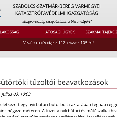
SZABOLCS-SZATMÁR-BEREG VÁRMEGYEI
KATASZTRÓFAVÉDELMI IGAZGATÓSÁG
„Magyarország szolgálatában a biztonságért”
LAKOSSÁG
HATÓSÁGI ÜGYEK
SZAKMAI TÁJÉKO
Veszély esetén hívja a 112-t vagy a 105-öt!
ütörtöki tűzoltói beavatkozások
 július 03. 10:03
eletkezett egy nyírbátori bútorbolt raktárában tegnap regg
nc négyzetméteren. A tüzet a nyírbátori és mátészalkai hiv