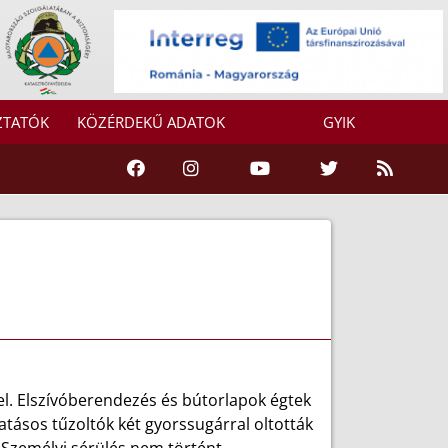
ZTATÓK
KÖZÉRDEKŰ ADATOK
GYIK
el. Elszívóberendezés és bútorlapok égtek
atásos tűzoltók két gyorssugárral oltották