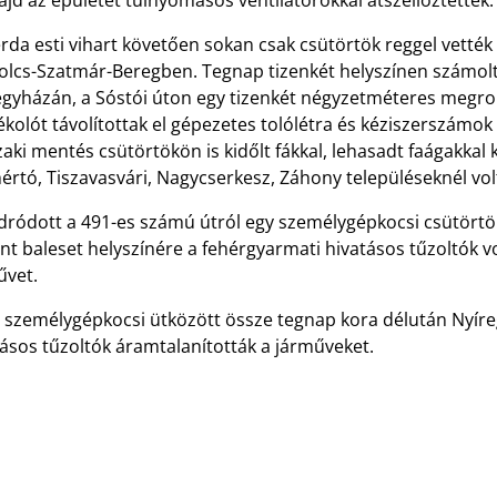
ajd az épületet túlnyomásos ventilátorokkal átszellőztették
rda esti vihart követően sokan csak csütörtök reggel vették 
olcs-Szatmár-Beregben. Tegnap tizenkét helyszínen számoltak
egyházán, a Sóstói úton egy tizenkét négyzetméteres megrong
kolót távolítottak el gépezetes tolólétra és kéziszerszámok 
ki mentés csütörtökön is kidőlt fákkal, lehasadt faágakkal 
értó, Tiszavasvári, Nagycserkesz, Záhony településeknél vo
dródott a 491-es számú útról egy személygépkocsi csütörtö
nt baleset helyszínére a fehérgyarmati hivatásos tűzoltók v
űvet.
 személygépkocsi ütközött össze tegnap kora délután Nyíre
tásos tűzoltók áramtalanították a járműveket.