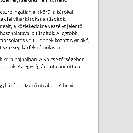
. Személyi sérülés nem történt.
észre ingatlanjaik körül a károkat
 fel viharkárokat a tűzoltók.
ált, a közlekedőkre veszélyt jelentő
használatával a tűzoltók. A legtöbb
kapcsolatos volt. Többek között Nyírjákó,
lt szükség kárfelszámolásra.
k kora hajnalban. A Kölcse térségében
onultak. Az egység áramtalanította a
gyházán, a Mező utcában. A helyi