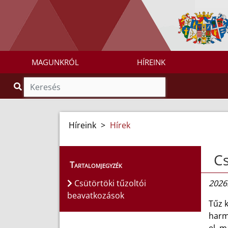
MAGUNKRÓL
HÍREINK
Híreink
>
Hírek
Cs
Tartalomjegyzék
Csütörtöki tűzoltói
2026.
beavatkozások
Tűz k
harmi