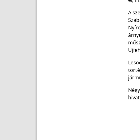
el, m
A sze
Szab
Nyír
árnyé
műsza
Újfeh
Leso
törté
járm
Négy
hiva