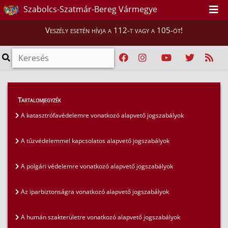
Szabolcs-Szatmár-Bereg Vármegye
Veszély esetén hívja a 112-t vagy a 105-öt!
Szakmai tájékoztatók
>
Jogszabályok
>
Tartalomjegyzék
A humán szakterületre vonatkozó alapvető
A katasztrófavédelemre vonatkozó alapvető jogszabályok
jogszabályok
A tűzvédelemmel kapcsolatos alapvető jogszabályok
A polgári védelemre vonatkozó alapvető jogszabályok
Az iparbiztonságra vonatkozó alapvető jogszabályok
A humán szakterületre vonatkozó alapvető jogszabályok