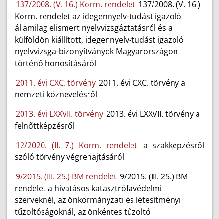
137/2008. (V. 16.) Korm. rendelet
137/2008. (V. 16.)
Korm. rendelet az idegennyelv-tudást igazoló
államilag elismert nyelvvizsgáztatásról és a
külföldön kiállított, idegennyelv-tudást igazoló
nyelvvizsga-bizonyítványok Magyarországon
történő honosításáról
2011. évi CXC. törvény
2011. évi CXC. törvény a
nemzeti köznevelésről
2013. évi LXXVII. törvény
2013. évi LXXVII. törvény a
felnőttképzésről
12/2020. (II. 7.) Korm. rendelet
a szakképzésről
szóló törvény végrehajtásáról
9/2015. (III. 25.) BM rendelet
9/2015. (III. 25.) BM
rendelet a hivatásos katasztrófavédelmi
szerveknél, az önkormányzati és létesítményi
tűzoltóságoknál, az önkéntes tűzoltó