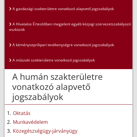
A gazdasági szakterületre vonatkozó alapvető jogszabályok
A Hivatalos Értesítőben megjelent egyéb közjogi szervezetszabályozó
eszközök
A kéményseprőipari tevékenységre vonatkozó jogszabályok
A műszaki szakterületre vonatkozó jogszabályok
A humán szakterületre
vonatkozó alapvető
jogszabályok
Oktatás
Munkavédelem
Közegészségügy-járványügy