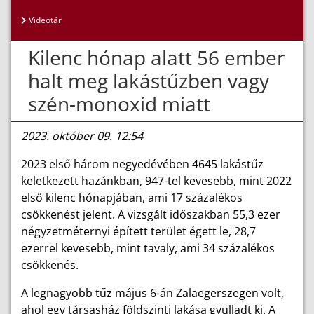
Videotár
Kilenc hónap alatt 56 ember
halt meg lakástűzben vagy
szén-monoxid miatt
2023. október 09. 12:54
2023 első három negyedévében 4645 lakástűz
keletkezett hazánkban, 947-tel kevesebb, mint 2022
első kilenc hónapjában, ami 17 százalékos
csökkenést jelent. A vizsgált időszakban 55,3 ezer
négyzetméternyi épített terület égett le, 28,7
ezerrel kevesebb, mint tavaly, ami 34 százalékos
csökkenés.
A legnagyobb tűz május 6-án Zalaegerszegen volt,
ahol egy társasház földszinti lakása gyulladt ki. A