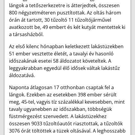
lángok a tetőszerkezetre is átterjedtek, összesen
800 négyzetméteren pusztítottak. Az oltás három
órán át tartott, 30 tűzoltó 11 tűzoltójárművel
avatkozott be, 49 embert és két kutyát mentettek ki
a társasházból.
Az első kilenc hónapban keletkezett lakástüzekben
51 ember vesztette életét, a tavalyi év hasonló
időszakának esetei 58 áldozatot követeltek. A
leggyakrabban egyedül élő idősek váltak lakástűz
áldozatává.
Naponta átlagosan 17 otthonban csaptak fel a
lángok. Ezekben az esetekben 398 ember sérült
meg, 45-tel, vagyis tíz százalékkal kevesebben, mint
tavaly ugyanebben az időszakban, többségük
füstmérgezést szenvedett. A lakástüzekhez
összesen 9033 tűzoltóautót riasztottak, a tűzoltók
3076 órát töltöttek a tüzek oltásával. A leghosszabb