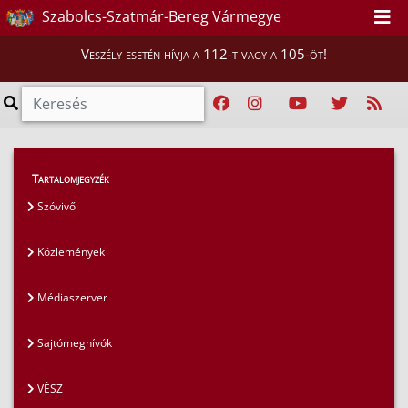
Szabolcs-Szatmár-Bereg Vármegye
Veszély esetén hívja a 112-t vagy a 105-öt!
Magunkról
>
Sajtószoba
>
Közlemények
Tartalomjegyzék
Szóvivő
Közlemények
Médiaszerver
Sajtómeghívók
VÉSZ