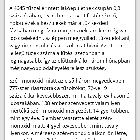
A 4645 tűzzel érintett lakóépületnek csupán 0,3
százalékában, 16 otthonban volt füstérzékelő,
holott ezek a készülékek már a tűz kezdeti
fázisában megbízhatóan jeleznek, amikor még van
idő cselekedni, az éppen meggyulladt tüzet eloltani,
vagy kimenekülni és a tűzoltókat hívni. Az otthon
jellegű tüzek száma a fűtési szezonban a
legmagasabb, így az előttünk álló három hónapban
még nagyobb odafigyelésre lesz szükség.
Szén-monoxid miatt az első három negyedévben
777-szer riasztották a tűzoltókat, 72-vel, 9
százalékkal kevesebbszer, mint a tavalyi év hasonló
időszakában. 138 ember szenvedett valamilyen
mértékű szén-monoxid-mérgezést, 14-gyel többen,
mint egy éve. 5 ember vesztette életét szén-
monoxid miatt, 4-gyel kevesebben, mint tavaly
ilyenkor. A mérgező szén-monoxid akkor jön létre,