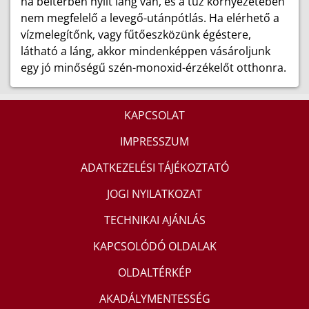
ha beltérben nyílt láng van, és a tűz környezetében
nem megfelelő a levegő-utánpótlás. Ha elérhető a
vízmelegítőnk, vagy fűtőeszközünk égéstere,
látható a láng, akkor mindenképpen vásároljunk
egy jó minőségű szén-monoxid-érzékelőt otthonra.
KAPCSOLAT
IMPRESSZUM
ADATKEZELÉSI TÁJÉKOZTATÓ
JOGI NYILATKOZAT
TECHNIKAI AJÁNLÁS
KAPCSOLÓDÓ OLDALAK
OLDALTÉRKÉP
AKADÁLYMENTESSÉG