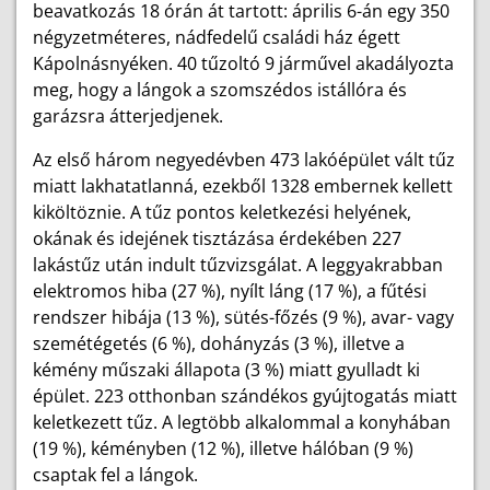
beavatkozás 18 órán át tartott: április 6-án egy 350
négyzetméteres, nádfedelű családi ház égett
Kápolnásnyéken. 40 tűzoltó 9 járművel akadályozta
meg, hogy a lángok a szomszédos istállóra és
garázsra átterjedjenek.
Az első három negyedévben 473 lakóépület vált tűz
miatt lakhatatlanná, ezekből 1328 embernek kellett
kiköltöznie. A tűz pontos keletkezési helyének,
okának és idejének tisztázása érdekében 227
lakástűz után indult tűzvizsgálat. A leggyakrabban
elektromos hiba (27 %), nyílt láng (17 %), a fűtési
rendszer hibája (13 %), sütés-főzés (9 %), avar- vagy
szemétégetés (6 %), dohányzás (3 %), illetve a
kémény műszaki állapota (3 %) miatt gyulladt ki
épület. 223 otthonban szándékos gyújtogatás miatt
keletkezett tűz. A legtöbb alkalommal a konyhában
(19 %), kéményben (12 %), illetve hálóban (9 %)
csaptak fel a lángok.