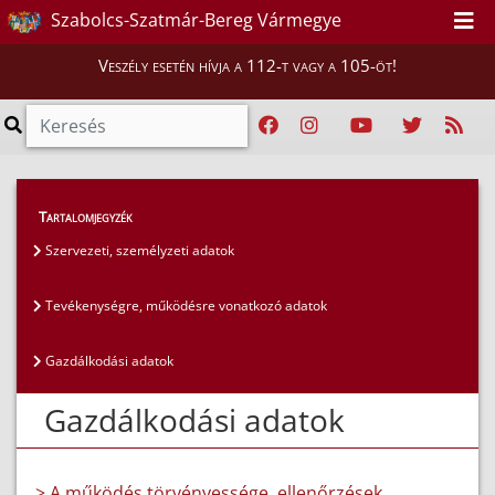
Szabolcs-Szatmár-Bereg Vármegye
Veszély esetén hívja a 112-t vagy a 105-öt!
Közérdekű adatok
>
Általános közzétételi lista
>
Tartalomjegyzék
Gazdálkodási adatok
Szervezeti, személyzeti adatok
Tevékenységre, működésre vonatkozó adatok
Gazdálkodási adatok
Gazdálkodási adatok
> A működés törvényessége, ellenőrzések